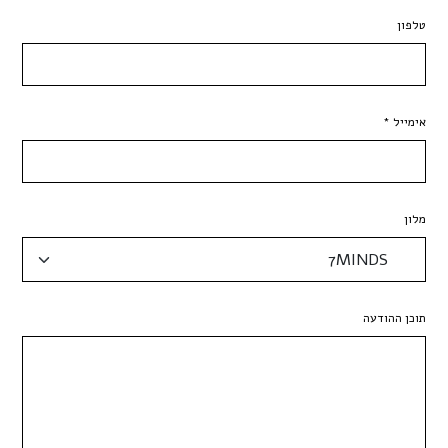
טלפון
אימייל *
מלון
תוכן ההודעה